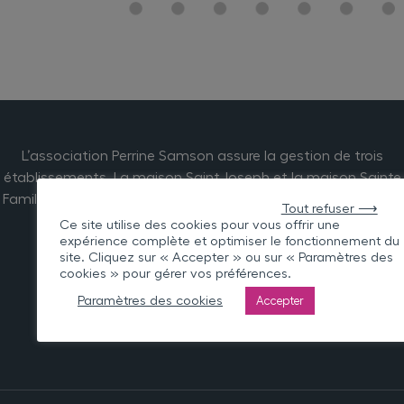
L’association Perrine Samson assure la gestion de trois
établissements. La maison Saint Joseph et la maison Sainte
Famille sont basées à Plumelin et la maison Sainte Marie est
Tout refuser ⟶
située à Hennebont.
Ce site utilise des cookies pour vous offrir une
expérience complète et optimiser le fonctionnement du
site. Cliquez sur « Accepter » ou sur « Paramètres des
cookies » pour gérer vos préférences.
Paramètres des cookies
Accepter