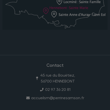
Contact
45 rue du Bouëtiez,
56700 HENNEBONT
02 97 36 20 81
accueilsm@perrinesamson.fr